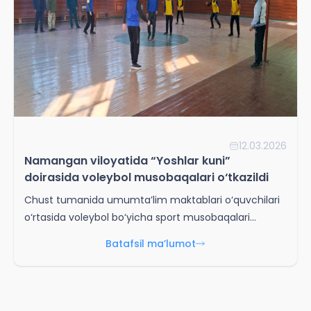
12.03.2026
Namangan viloyatida “Yoshlar kuni”
doirasida voleybol musobaqalari o‘tkazildi
Chust tumanida umumta’lim maktablari o‘quvchilari
o‘rtasida voleybol bo‘yicha sport musobaqalari
o‘tkazilib, yoshlar o‘rtasida sog‘lom turmush tarzini
Batafsil ma’lumot
targ‘ib qilish hamda ularning sportga bo‘lgan
qiziqishini oshirishga alohida e’tibor qaratildi.