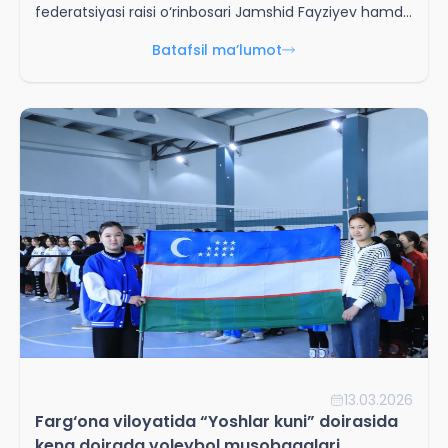
federatsiyasi raisi o‘rinbosari Jamshid Fayziyev hamda
sohil voleyboli yo‘nalishi raisi o‘rinbosari Kodirali
Batafsil ma’lumot
Mamataliyev, Xalqaro aloqalar bo'yicha mutaxassis
Orifxon Amirxonov boshchiligidagi delegatsiya
Shveysariyada joylashgan Xalqaro voleybol
federatsiyasi (FIVB) bosh qarorgohida rasmiy
uchrashuv va muzokaralarda ishtirok etdi.
13.03.2026
Farg‘ona viloyatida “Yoshlar kuni” doirasida
keng doirada voleybol musobaqalari