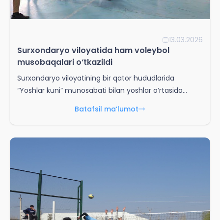
13.03.2026
Surxondaryo viloyatida ham voleybol
musobaqalari o‘tkazildi
Surxondaryo viloyatining bir qator hududlarida
“Yoshlar kuni” munosabati bilan yoshlar o‘rtasida
voleybol sport turini ommalashtirishga qaratilgan
Batafsil ma’lumot
musobaqalar tashkil etildi. Denov tumanida Denov
tadbirkorlik va pedagogika institutida talaba yoshlar
hamda ichki ishlar organlari rahbarlariga biriktirilgan
alohida toifadagi yoshlar o‘rtasida voleybol
musobaqasi o‘tkazildi. Tadbirni Denov tumani IIB
boshlig‘i, podpolkovnik Sh.A. Narmuratov ochib berdi.