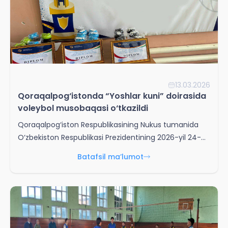
13.03.2026
Qoraqalpog‘istonda “Yoshlar kuni” doirasida
voleybol musobaqasi o‘tkazildi
Qoraqalpog‘iston Respublikasining Nukus tumanida
O‘zbekiston Respublikasi Prezidentining 2026-yil 24-
fevral kuni yoshlar bilan o‘tkazilgan uchrashuvida har
Batafsil ma’lumot
haftaning payshanba kuni “Yoshlar kuni” etib
belgilanganligi munosabati bilan voleybol musobaqasi
tashkil etildi.