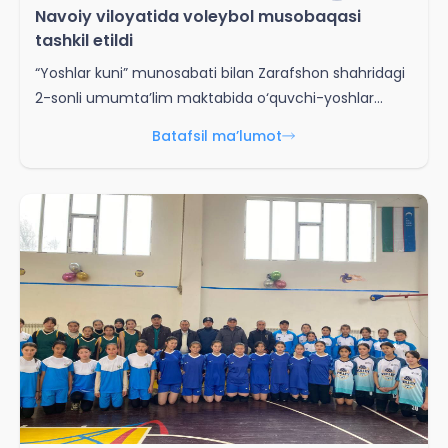
Navoiy viloyatida voleybol musobaqasi
tashkil etildi
“Yoshlar kuni” munosabati bilan Zarafshon shahridagi
2-sonli umumta’lim maktabida o‘quvchi-yoshlar
o‘rtasida voleybol musobaqasi o‘tkazildi. Musobaqa
Batafsil ma’lumot
yoshlar o‘rtasida sog‘lom turmush tarzini targ‘ib qilish,
ularning bo‘sh vaqtini mazmunli tashkil etish hamda
voleybol sport turiga bo‘lgan qiziqishni yanada oshirish
maqsadida tashkil etildi. Bellashuvlar davomida
ishtirokchilar jamoaviylik, chaqqonlik va sport
mahoratini namoyon etib, qizg‘in bahslarda o‘zaro
kuch sinashdilar.