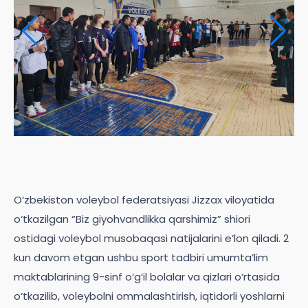
O‘zbekiston voleybol federatsiyasi Jizzax viloyatida
o‘tkazilgan “Biz giyohvandlikka qarshimiz” shiori
ostidagi voleybol musobaqasi natijalarini e’lon qiladi. 2
kun davom etgan ushbu sport tadbiri umumta’lim
maktablarining 9-sinf o‘g‘il bolalar va qizlari o‘rtasida
o‘tkazilib, voleybolni ommalashtirish, iqtidorli yoshlarni