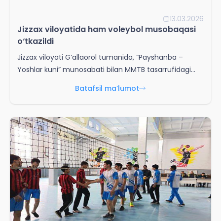
13.03.2026
Jizzax viloyatida ham voleybol musobaqasi
o‘tkazildi
Jizzax viloyati G‘allaorol tumanida, “Payshanba –
Yoshlar kuni” munosabati bilan MMTB tasarrufidagi
42-sonli umumta’lim maktabida 18 yoshgacha
Batafsil ma’lumot
bo‘lgan qizlar o‘rtasida voleybol bo‘yicha “Tuman IIB
boshlig‘i kubogi” musobaqasi tashkil etildi.