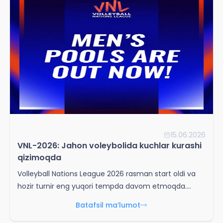
15.06.2026
VNL-2026: Jahon voleybolida kuchlar kurashi
qizimoqda
Volleyball Nations League 2026 rasman start oldi va
hozir turnir eng yuqori tempda davom etmoqda.
Erkaklar musobaqasi 10-iyundan, ayollar turniri esa 3-
Batafsil ma’lumot
iyundan boshlangan.