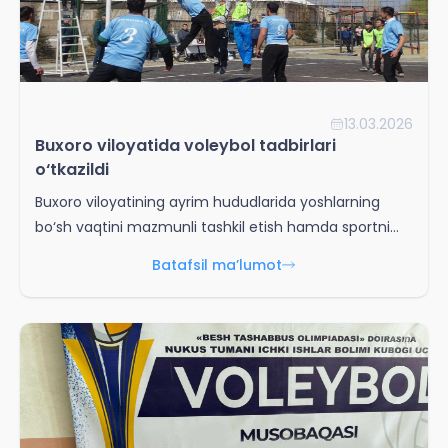
13.03.2026
Buxoro viloyatida voleybol tadbirlari
o‘tkazildi
Buxoro viloyatining ayrim hududlarida yoshlarning
bo‘sh vaqtini mazmunli tashkil etish hamda sportni
ommalashtirish maqsadida voleybol bo‘yicha turli
Batafsil ma’lumot
tadbirlar tashkil etildi.