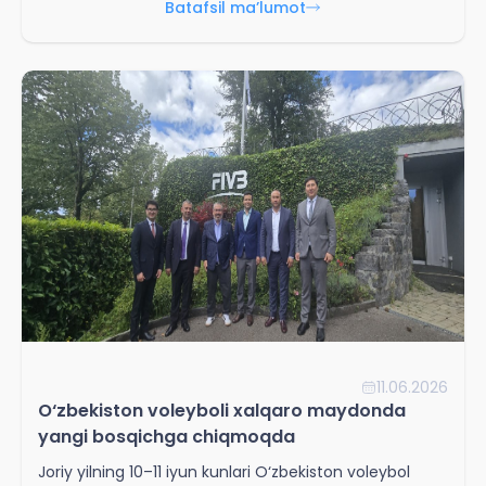
Batafsil ma’lumot
11.06.2026
O‘zbekiston voleyboli xalqaro maydonda
yangi bosqichga chiqmoqda
Joriy yilning 10–11 iyun kunlari O‘zbekiston voleybol