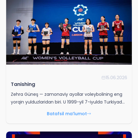
15.06.2026
Tanishing
Zehra Güneş — zamonaviy ayollar voleybolining eng
yorqin yulduzlaridan biri. U 1999-yil 7-iyulda Turkiyada
tug‘ilgan va middle blocker (markaziy to‘siqchi)
Batafsil ma’lumot
pozitsiyasida o‘ynaydi.