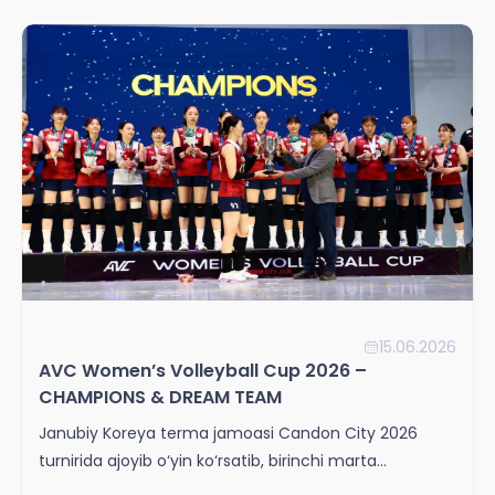
15.06.2026
AVC Women’s Volleyball Cup 2026 –
CHAMPIONS & DREAM TEAM
Janubiy Koreya terma jamoasi Candon City 2026
turnirida ajoyib o‘yin ko‘rsatib, birinchi marta
chempionlikni qo‘lga kiritdi