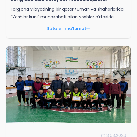
o‘tkazildi
Farg‘ona viloyatining bir qator tuman va shaharlarida
“Yoshlar kuni” munosabati bilan yoshlar o‘rtasida
voleybol sport turini ommalashtirishga qaratilgan
Batafsil ma’lumot
sport musobaqalari tashkil etildi.
13.03.2026