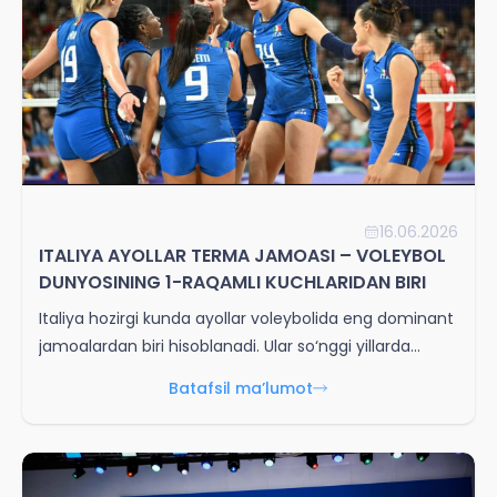
16.06.2026
ITALIYA AYOLLAR TERMA JAMOASI – VOLEYBOL
DUNYOSINING 1-RAQAMLI KUCHLARIDAN BIRI
Italiya hozirgi kunda ayollar voleybolida eng dominant
jamoalardan biri hisoblanadi. Ular so‘nggi yillarda
deyarli barcha yirik turnirlarda chempionlik uchun
Batafsil ma’lumot
asosiy favorit bo‘lib kelmoqda.