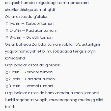
aniqlash hamda kelgusidagi terma jamoalarni
shakllantirishga xizmat qildi.
Qizlar o‘rtasida g‘oliblar:
🥇 1-o‘rin — Zarbdor tumani
🥈 2-o‘rin — Paxtakor tumani
🥉 3-o‘rin — Do‘stlik tumani
Qizlar bahsida Zarbdor tumani vakillari o‘z ustunligini
yaqqol namoyish etib, musobaqada tengsiz o‘yin
ko‘rsatishdi.
O‘g‘il bolalar o‘rtasida g‘oliblar:
🥇1-o‘rin — Zarbdor tumani
🥈2-o‘rin — Paxtakor tumani
🥉3-o‘rin — Baxmal tumani
O‘g‘il bolalar o‘rtasida ham Zarbdor tumani jamoasi
kuchli raqobatni yengib, musobaqaning mutlaq g‘olibi
bo‘ldi.