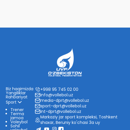
Biz haqimizda
+998 95 745 02 00
Yangiliklar
info@vollebol.uz
Rahbariyat
media-dprt@vollebol.uz
Sport
sport-dprt@vollebol.uz
Trener
int-dprt@vollebol.uz
Terma
Markaziy jar sport kompleksi, Toshkent
jamoa
Voleybol
shaxar, Beruniy ko'chasi 3a uy
Sohil