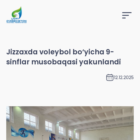
Jizzaxda voleybol bo‘yicha 9-
sinflar musobaqasi yakunlandi
12.12.2025