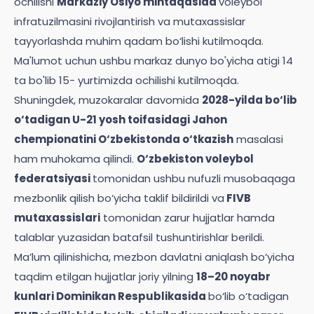
ochilishi
Markaziy Osiyo mintaqasida
voleybol
infratuzilmasini rivojlantirish va mutaxassislar
tayyorlashda muhim qadam bo‘lishi kutilmoqda.
Ma'lumot uchun ushbu markaz dunyo bo'yicha atigi 14
ta bo'lib 15- yurtimizda ochilishi kutilmoqda.
Shuningdek, muzokaralar davomida
2028-yilda bo‘lib
o‘tadigan U-21 yosh toifasidagi Jahon
chempionatini O‘zbekistonda o‘tkazish
masalasi
ham muhokama qilindi.
O‘zbekiston voleybol
federatsiyasi
tomonidan ushbu nufuzli musobaqaga
mezbonlik qilish bo‘yicha taklif bildirildi va
FIVB
mutaxassislari
tomonidan zarur hujjatlar hamda
talablar yuzasidan batafsil tushuntirishlar berildi.
Ma’lum qilinishicha, mezbon davlatni aniqlash bo‘yicha
taqdim etilgan hujjatlar joriy yilning
18–20 noyabr
kunlari Dominikan Respublikasida
bo‘lib o‘tadigan