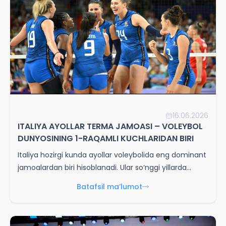
16.06.2026
ITALIYA AYOLLAR TERMA JAMOASI – VOLEYBOL
DUNYOSINING 1-RAQAMLI KUCHLARIDAN BIRI
Italiya hozirgi kunda ayollar voleybolida eng dominant
jamoalardan biri hisoblanadi. Ular so‘nggi yillarda
deyarli barcha yirik turnirlarda chempionlik uchun
Batafsil ma’lumot
asosiy favorit bo‘lib kelmoqda.