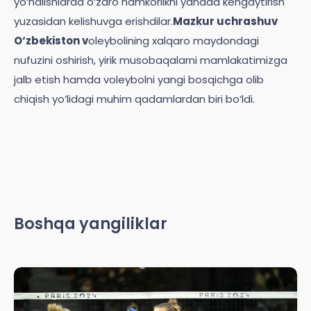
yo‘nalishlarda o‘zaro hamkorlikni yanada kengaytirish
yuzasidan kelishuvga erishdilar.
Mazkur uchrashuv
O‘zbekiston v
oleybolining xalqaro maydondagi
nufuzini oshirish, yirik musobaqalarni mamlakatimizga
jalb etish hamda voleybolni yangi bosqichga olib
chiqish yo‘lidagi muhim qadamlardan biri bo‘ldi.
Boshqa yangiliklar