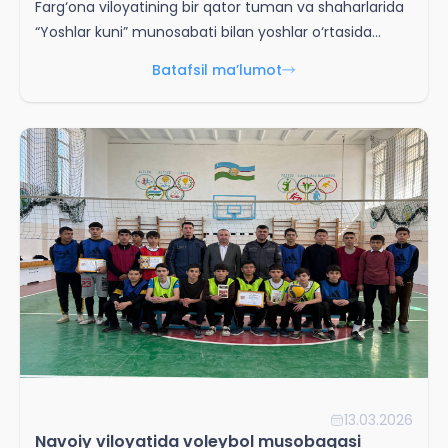
Farg‘ona viloyatining bir qator tuman va shaharlarida
“Yoshlar kuni” munosabati bilan yoshlar o‘rtasida
voleybol sport turini ommalashtirishga qaratilgan
Batafsil ma’lumot
sport musobaqalari tashkil etildi.
13.03.2026
Navoiy viloyatida voleybol musobaqasi