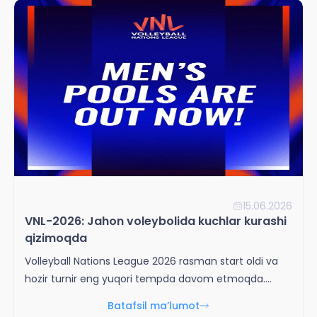
15.06.2026
VNL-2026: Jahon voleybolida kuchlar kurashi
qizimoqda
Volleyball Nations League 2026 rasman start oldi va
hozir turnir eng yuqori tempda davom etmoqda.
Erkaklar musobaqasi 10-iyundan, ayollar turniri esa 3-
Batafsil ma’lumot
iyundan boshlangan.