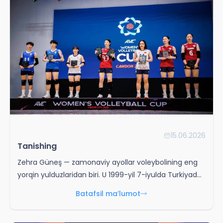
15.06.2026
Tanishing
Zehra Güneş — zamonaviy ayollar voleybolining eng
yorqin yulduzlaridan biri. U 1999-yil 7-iyulda Turkiyada
tug‘ilgan va middle blocker (markaziy to‘siqchi)
Batafsil ma’lumot
pozitsiyasida o‘ynaydi.