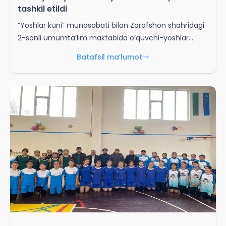
tashkil etildi
“Yoshlar kuni” munosabati bilan Zarafshon shahridagi
2-sonli umumta’lim maktabida o‘quvchi-yoshlar
o‘rtasida voleybol musobaqasi o‘tkazildi. Musobaqa
Batafsil ma’lumot
yoshlar o‘rtasida sog‘lom turmush tarzini targ‘ib qilish,
ularning bo‘sh vaqtini mazmunli tashkil etish hamda
voleybol sport turiga bo‘lgan qiziqishni yanada oshirish
maqsadida tashkil etildi. Bellashuvlar davomida
ishtirokchilar jamoaviylik, chaqqonlik va sport
mahoratini namoyon etib, qizg‘in bahslarda o‘zaro
kuch sinashdilar.