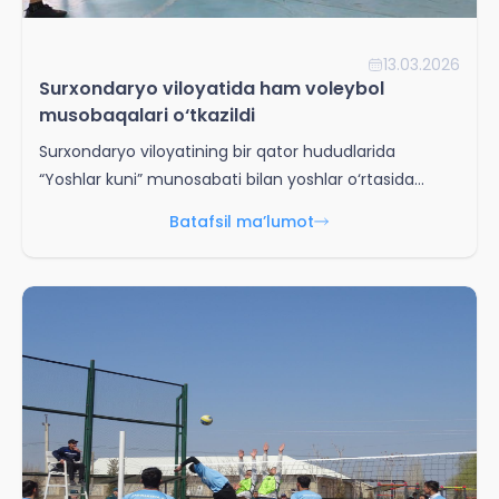
13.03.2026
Surxondaryo viloyatida ham voleybol
musobaqalari o‘tkazildi
Surxondaryo viloyatining bir qator hududlarida
“Yoshlar kuni” munosabati bilan yoshlar o‘rtasida
voleybol sport turini ommalashtirishga qaratilgan
Batafsil ma’lumot
musobaqalar tashkil etildi. Denov tumanida Denov
tadbirkorlik va pedagogika institutida talaba yoshlar
hamda ichki ishlar organlari rahbarlariga biriktirilgan
alohida toifadagi yoshlar o‘rtasida voleybol
musobaqasi o‘tkazildi. Tadbirni Denov tumani IIB
boshlig‘i, podpolkovnik Sh.A. Narmuratov ochib berdi.