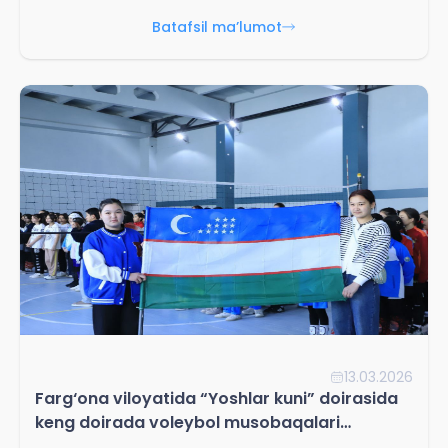
chempionlikni qo‘lga kiritdi
Batafsil ma’lumot
13.03.2026
Farg‘ona viloyatida “Yoshlar kuni” doirasida
keng doirada voleybol musobaqalari
o‘tkazildi