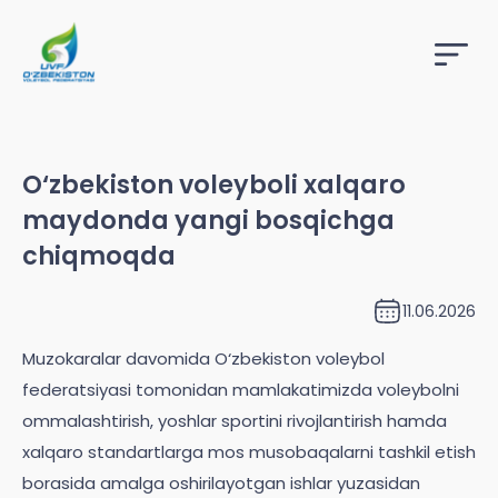
O‘zbekiston voleyboli xalqaro
maydonda yangi bosqichga
chiqmoqda
11.06.2026
Muzokaralar davomida O‘zbekiston voleybol
federatsiyasi tomonidan mamlakatimizda voleybolni
ommalashtirish, yoshlar sportini rivojlantirish hamda
xalqaro standartlarga mos musobaqalarni tashkil etish
borasida amalga oshirilayotgan ishlar yuzasidan