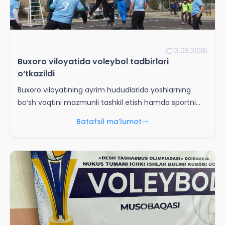
13.03.2026
Buxoro viloyatida voleybol tadbirlari
o‘tkazildi
Buxoro viloyatining ayrim hududlarida yoshlarning
bo‘sh vaqtini mazmunli tashkil etish hamda sportni
ommalashtirish maqsadida voleybol bo‘yicha turli
Batafsil ma’lumot
tadbirlar tashkil etildi.