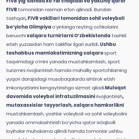
FIVB yig‘ilishida ko‘rib chiqiladi va yakuniy qaror
FIVB
tomonidan rasman e’lon qilinadi. Bundan
tashqari
, FIVB vakillari tomonidan sohil voleyboli
bo‘yicha Olimpiya
o‘yinlariga reyting ochkolarini
beruvchi
xalqaro turnirlarni O‘zbekistonda
tashkil
etish yuzasidan ham takliflar ilgari surildi
. Ushbu
tashabbus mamlakatimizning xalqaro
sport
taqvimidagi o‘rnini yanada mustahkamlash, sport
turizmini rivojlantirish hamda mahalliy sportchilarning
yuqori darajadagi musobaqalarda ishtirok etish
imkoniyatlarini kengaytirishga xizmat qiladi.
Muloqot
davomida voleybol infratuzilmasini
rivojlantirish
,
mutaxassislar tayyorlash, xalqaro hamkorlikni
mustahkamlash, yoshlar voleyboli va sohil voleybolini
yanada ommalashtirish bo‘yicha qator istiqbolli
loyihalar muhokama qilindi hamda tomonlar ushbu