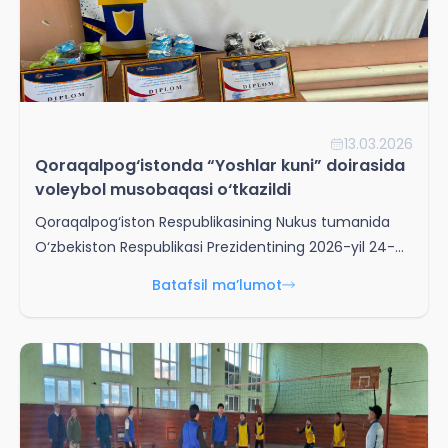
13.03.2026
Qoraqalpog‘istonda “Yoshlar kuni” doirasida
voleybol musobaqasi o‘tkazildi
Qoraqalpog‘iston Respublikasining Nukus tumanida
O‘zbekiston Respublikasi Prezidentining 2026-yil 24-
fevral kuni yoshlar bilan o‘tkazilgan uchrashuvida har
Batafsil ma’lumot
haftaning payshanba kuni “Yoshlar kuni” etib
belgilanganligi munosabati bilan voleybol musobaqasi
tashkil etildi.