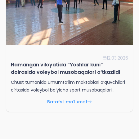
12.03.2026
Namangan viloyatida “Yoshlar kuni”
doirasida voleybol musobaqalari o‘tkazildi
Chust tumanida umumta’lim maktablari o‘quvchilari
o‘rtasida voleybol bo‘yicha sport musobaqalari
o‘tkazilib, yoshlar o‘rtasida sog‘lom turmush tarzini
Batafsil ma’lumot
targ‘ib qilish hamda ularning sportga bo‘lgan
qiziqishini oshirishga alohida e’tibor qaratildi.