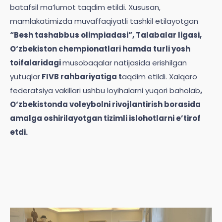
batafsil ma’lumot taqdim etildi. Xususan,
mamlakatimizda muvaffaqiyatli tashkil etilayotgan
“Besh tashabbus olimpiadasi”, Talabalar ligasi,
O‘zbekiston chempionatlari hamda turli yosh
toifalaridagi
musobaqalar natijasida erishilgan
yutuqlar
FIVB rahbariyatiga t
aqdim etildi. Xalqaro
federatsiya vakillari ushbu loyihalarni yuqori baholab
,
O‘zbekistonda voleybolni rivojlantirish borasida
amalga oshirilayotgan tizimli islohotlarni e’tirof
etdi.