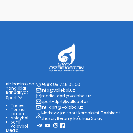
Biz haqimizda
+998 95 745 02 00
Yangiliklar
info@vollebol.uz
Rahbariyat
media-dprt@vollebol.uz
Sport
sport-dprt@vollebol.uz
Trener
int-dprt@vollebol.uz
Terma
Markaziy jar sport kompleksi, Toshkent
jamoa
Voleybol
shaxar, Beruniy ko'chasi 3a uy
Sohil
voleybol
Media