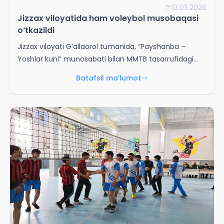
13.03.2026
Jizzax viloyatida ham voleybol musobaqasi
o‘tkazildi
Jizzax viloyati G‘allaorol tumanida, “Payshanba –
Yoshlar kuni” munosabati bilan MMTB tasarrufidagi
42-sonli umumta’lim maktabida 18 yoshgacha
Batafsil ma’lumot
bo‘lgan qizlar o‘rtasida voleybol bo‘yicha “Tuman IIB
boshlig‘i kubogi” musobaqasi tashkil etildi.